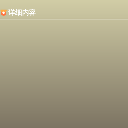
内容加载失败，可能是你的浏览器屏蔽了JS脚本！
详细内容