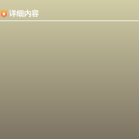
内容加载失败，可能是你的浏览器屏蔽了JS脚本！
详细内容