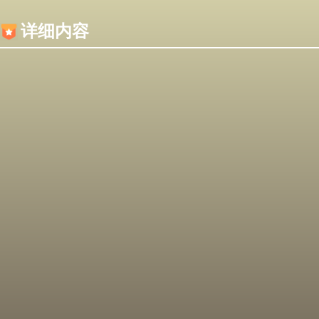
内容加载失败，可能是你的浏览器屏蔽了JS脚本！
详细内容