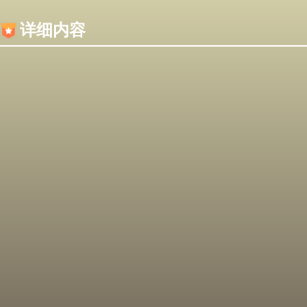
内容加载失败，可能是你的浏览器屏蔽了JS脚本！
详细内容