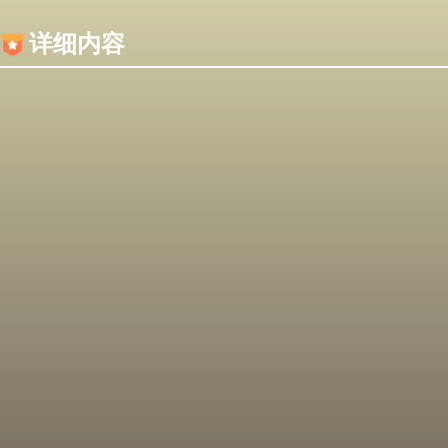
内容加载失败，可能是你的浏览器屏蔽了JS脚本！
详细内容