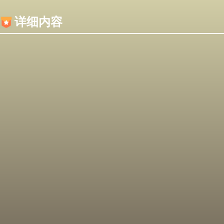
内容加载失败，可能是你的浏览器屏蔽了JS脚本！
详细内容