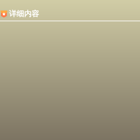
内容加载失败，可能是你的浏览器屏蔽了JS脚本！
详细内容