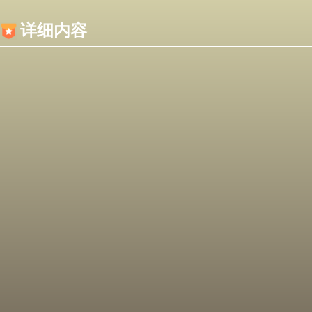
内容加载失败，可能是你的浏览器屏蔽了JS脚本！
详细内容