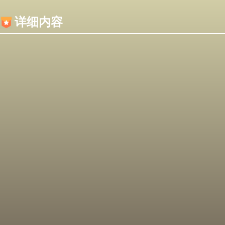
内容加载失败，可能是你的浏览器屏蔽了JS脚本！
详细内容