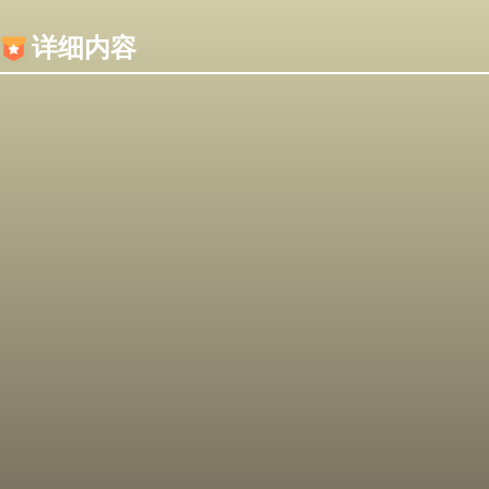
内容加载失败，可能是你的浏览器屏蔽了JS脚本！
详细内容