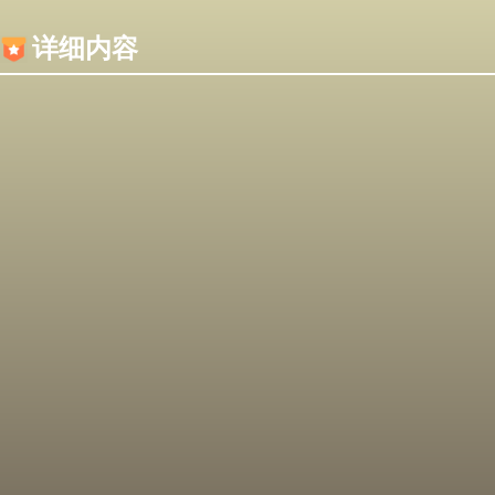
内容加载失败，可能是你的浏览器屏蔽了JS脚本！
详细内容