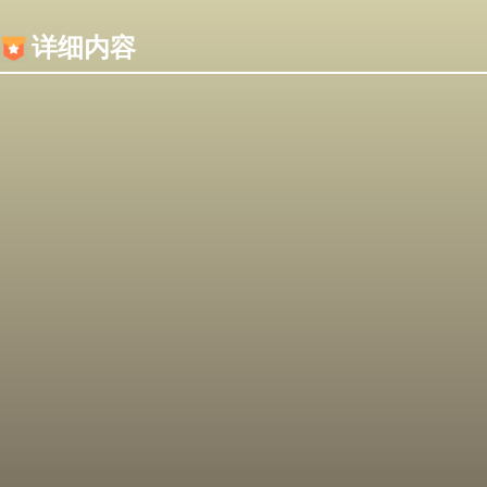
内容加载失败，可能是你的浏览器屏蔽了JS脚本！
详细内容