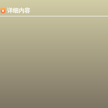
内容加载失败，可能是你的浏览器屏蔽了JS脚本！
详细内容