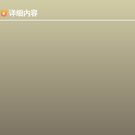
内容加载失败，可能是你的浏览器屏蔽了JS脚本！
详细内容