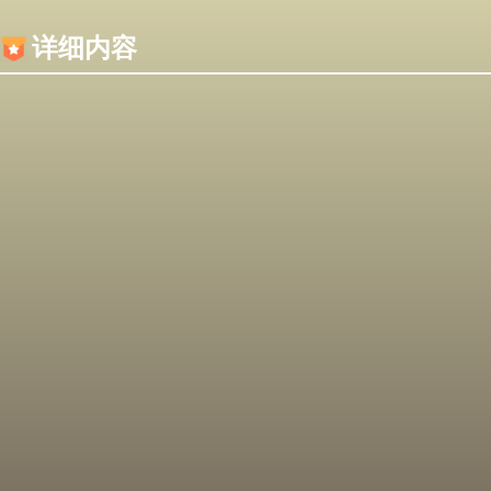
内容加载失败，可能是你的浏览器屏蔽了JS脚本！
详细内容