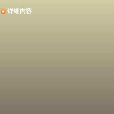
内容加载失败，可能是你的浏览器屏蔽了JS脚本！
详细内容