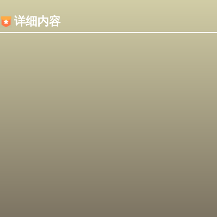
内容加载失败，可能是你的浏览器屏蔽了JS脚本！
详细内容