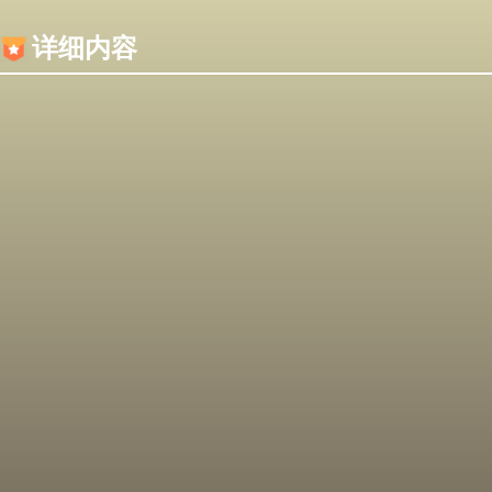
内容加载失败，可能是你的浏览器屏蔽了JS脚本！
详细内容