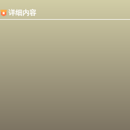
内容加载失败，可能是你的浏览器屏蔽了JS脚本！
详细内容