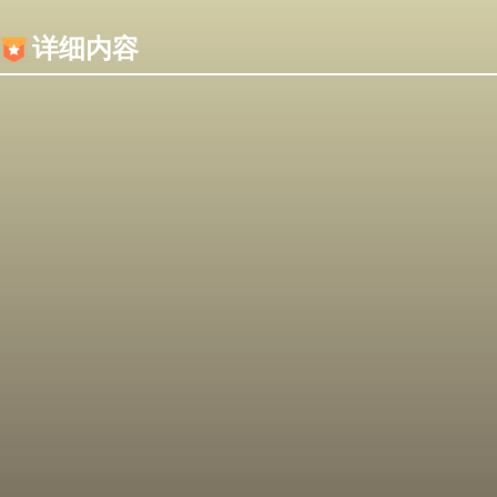
内容加载失败，可能是你的浏览器屏蔽了JS脚本！
详细内容