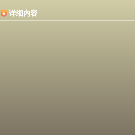
内容加载失败，可能是你的浏览器屏蔽了JS脚本！
详细内容