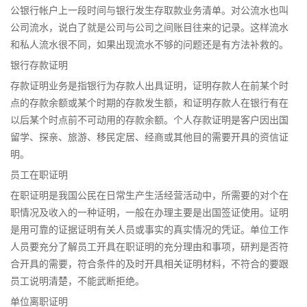
公银行帐户上一段时间与银行发生存取款业务清单。对公流水也叫
公司流水，说白了就是公司与公司之间账目往来的记录。这样流水
和私人流水很不同，如果出现流水不够的问题还是有方法补救的。
银行存款证明
存款证明业务是指银行为存款人出具证明，证明存款人在前某个时
点的存款余额或某个时期的存款发生额，和证明存款人在银行有在
以后某个时点前不可动用的存款余额。个人存款证明是客户因出国
留学、探亲、旅游、移民定居、经商或其他目的需要开具的资信证
明。
员工在职证明
在职证明是我国公民在日常生产生活经营活动中，所需要的对个在
职情况及收入的一种证明，一般在办理主要是出国签证使用。证明
是用可靠的证据证明有关人员或事实的真实情况的凭证。单位工作
人员要充分了解员工开具在职证明的充分理由和事项，研判是否符
合开具的需要，符合条件的及时开具相关证明材料，不符合的要跟
员工说明清楚，不能武断拒绝。
单位离职证明