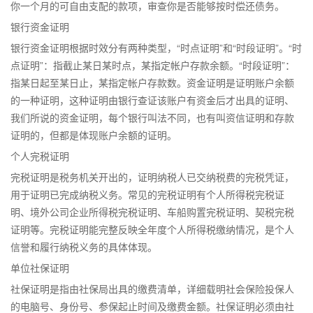
你一个月的可自由支配的款项，审查你是否能够按时偿还债务。
银行资金证明
银行资金证明根据时效分有两种类型，“时点证明”和“时段证明”。“时
点证明”：指截止某日某时点，某指定帐户存款余额。“时段证明”：
指某日起至某日止，某指定帐户存款数。资金证明是证明账户余额
的一种证明，这种证明由银行查证该账户有资金后才出具的证明、
我们所说的资金证明，每个银行叫法不同，也有叫资信证明和存款
证明的，但都是体现账户余额的证明。
个人完税证明
完税证明是税务机关开出的，证明纳税人已交纳税费的完税凭证，
用于证明已完成纳税义务。常见的完税证明有个人所得税完税证
明、境外公司企业所得税完税证明、车船购置完税证明、契税完税
证明等。完税证明能完整反映全年度个人所得税缴纳情况，是个人
信誉和履行纳税义务的具体体现。
单位社保证明
社保证明是指由社保局出具的缴费清单，详细载明社会保险投保人
的电脑号、身份号、参保起止时间及缴费金额。社保证明必须由社