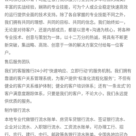
丰富的实战经验，娴熟的专业技能，可为个人或企业稳定快速高效
的运行提供全面的技术支持。除了各自掌握的专业技能不同之外，
我们拥有共同的理想、共同的目标、共同的信念。我们始终如一，
无论是对待客户，还是内部成员，都是以思考+沟通为核心，将各种
专业技术、创意与策划为一体，以十二万分的热诚，将具有不断更
新突破，集战略、高效、创意于一体的解决方案交付给每一位客
户。
售后服务团队
我们的客服推行24小时“快速响应、立即行动“的服务机制。我们拥有
靠谱的客户关系管理系统，为客户提供“标准化流程化服务”；不但有
健全的客户关系维护体制；健全的客户培训体系；还有“一条龙式”的
客户满意度跟踪体系，只要是我们的客户，不论大小，我们永远提
供优质的服务。
制作银行流水
本地专业代做银行流水账单、房贷车贷银行流水、签证银行流水、
企业对公流水、入职银行流水、工资流水账单，可办理工行、招
行、农行、建行、中行、邮政等各银行流水账单。全国各地均可办