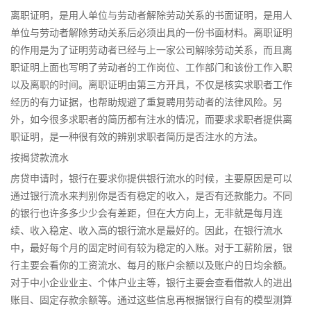
离职证明，是用人单位与劳动者解除劳动关系的书面证明，是用人
单位与劳动者解除劳动关系后必须出具的一份书面材料。离职证明
的作用是为了证明劳动者已经与上一家公司解除劳动关系，而且离
职证明上面也写明了劳动者的工作岗位、工作部门和该份工作入职
以及离职的时间。离职证明由第三方开具，不仅是核实求职者工作
经历的有力证据，也帮助规避了重复聘用劳动者的法律风险。另
外，如今很多求职者的简历都有注水的情况，而要求求职者提供离
职证明，是一种很有效的辨别求职者简历是否注水的方法。
按揭贷款流水
房贷申请时，银行在要求你提供银行流水的时候，主要原因是可以
通过银行流水来判别你是否有稳定的收入，是否有还款能力。不同
的银行也许多多少少会有差距，但在大方向上，无非就是每月连
续、收入稳定、收入高的银行流水是最好的。因此，在银行流水
中，最好每个月的固定时间有较为稳定的入账。对于工薪阶层，银
行主要会看你的工资流水、每月的账户余额以及账户的日均余额。
对于中小企业业主、个体户业主等，银行主要会查看借款人的进出
账目、固定存款余额等。通过这些信息再根据银行自有的模型测算