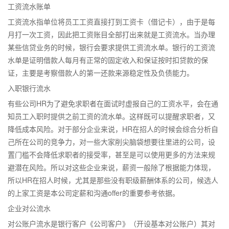
工资流水账单
工资流水指单位将员工工资直接打到工资卡（借记卡），由于是每
月打一次工资，因此把工资账目全部打出来就是工资流水。当办理
某些信贷业务的时候，银行会要求提供工资流水单。银行的工资流
水单是证明借款人每月有正常的固定收入和保证按时扣贷款的保
证，主要是考察借款人的第一还款来源稳定性及负债能力。
入职银行流水
有些公司HR为了避免求职者在面试时虚报自己的工资水平，会在通
知员工入职时提供之前工资的流水单。这样既可以提醒求职者，又
降低成本风险。对于部分企业来说，HR在招人的时候会综合分析自
己所在公司的竞争力，对一些大家削尖脑袋想要往里进的公司，设
置门槛不会降低求职者的接受率，甚至是可以使用更多的方法来规
避潜在风险。所以对这些企业来说，薪资一般除了根据能力体现，
所以HR在招人时候，尤其是那些没有职级薪酬体系的公司，候选人
的上家工资是本公司定薪和沟通offer的重要参考依据。
企业对公流水
对公账户流水是银行客户《公司客户》（开设基本对公账户）其对