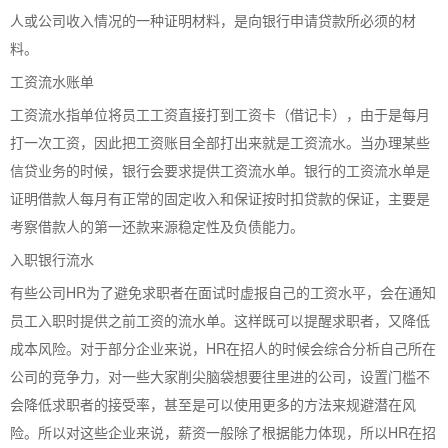
人或公司收入情况的一种证明材料，是向银行申请贷款所必须的材
料。
工资流水账单
工资流水指单位将员工工资直接打到工资卡（借记卡），由于是每月
打一次工资，因此把工资账目全部打出来就是工资流水。当办理某些
信贷业务的时候，银行会要求提供工资流水单。银行的工资流水单是
证明借款人每月有正常的固定收入和保证按时扣贷款的保证，主要是
考察借款人的第一还款来源稳定性及负债能力。
入职银行流水
有些公司HR为了避免求职者在面试时虚报自己的工资水平，会在通知
员工入职时提供之前工资的流水单。这样既可以提醒求职者，又降低
成本风险。对于部分企业来说，HR在招人的时候会综合分析自己所在
公司的竞争力，对一些大家削尖脑袋想要往里进的公司，设置门槛不
会降低求职者的接受率，甚至是可以使用更多的方法来规避潜在风
险。所以对这些企业来说，薪资一般除了根据能力体现，所以HR在招