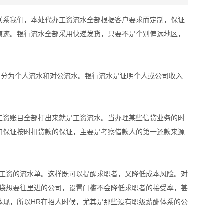
联系我们，本处代办工资流水全部根据客户要求而定制，保证
痕迹。银行流水全部采用快递发货，只要不是个别偏远地区，
同分为个人流水和对公流水。银行流水是证明个人或公司收入
工资账目全部打出来就是工资流水。当办理某些信贷业务的时
和保证按时扣贷款的保证，主要是考察借款人的第一还款来源
前工资的流水单。这样既可以提醒求职者，又降低成本风险。对
脑袋想要往里进的公司，设置门槛不会降低求职者的接受率，甚
体现，所以HR在招人时候，尤其是那些没有职级薪酬体系的公