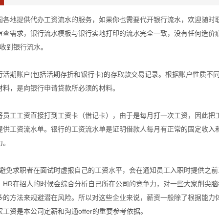
国各地提供代办工资流水的服务，如果你也需要代开银行流水，欢迎随时
审查需求，银行流水模板与银行实地打印的流水完全一致，没有任何造价
可收到银行流水。
行活期账户(包括活期存折和银行卡)的存取款交易记录。根据账户性质不
材料，是向银行申请贷款所必须的材料。
将员工工资直接打到工资卡（借记卡），由于是每月打一次工资，因此把
提供工资流水单。银行的工资流水单是证明借款人每月有正常的固定收入
力。
了避免求职者在面试时虚报自己的工资水平，会在通知员工入职时提供之
，HR在招人的时候会综合分析自己所在公司的竞争力，对一些大家削尖
多的方法来规避潜在风险。所以对这些企业来说，薪资一般除了根据能力
工资是本公司定薪和沟通offer的重要参考依据。