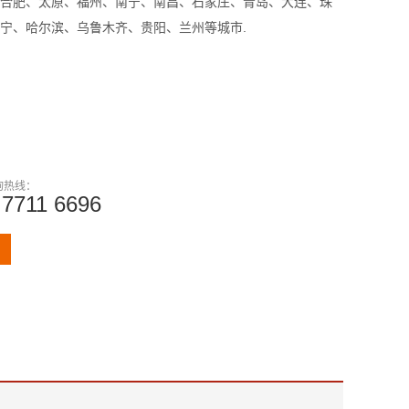
合肥、太原、福州、南宁、南昌、石家庄、青岛、大连、珠
宁、哈尔滨、乌鲁木齐、贵阳、兰州等城市.
询热线：
 7711 6696