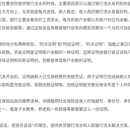
行在要求你提供银行流水的时候，主要原因是可以通过银行流水来判别你
在大方向上，无非就是每月连续、收入稳定、收入高的银行流水是最好的
阶层，银行主要会看你的工资流水、每月的账户余额以及账户的日均余额
定存款余额等。通过这些信息再根据银行自有的模型测算你一个月的可自
时效分有两种类型，“时点证明”和“时段证明”。“时点证明”：指截止某
存款数。资金证明是证明账户余额的一种证明，这种证明由银行查证该账
资信证明和存款证明的，但都是体现账户余额的证明。
机关开出的，证明纳税人已交纳税费的完税凭证，用于证明已完成纳税义
车船购置完税证明、契税完税证明等。完税证明能完整反映全年度个人所
社保局出具的缴费清单，详细载明社会保险投保人的电脑号、身份号、参
之一，像是子女教育、养老和一些转接等都需要这么一份证明。
术说话，用责任说话!”的理念，提供房贷银行流水和入职银行流水解决方