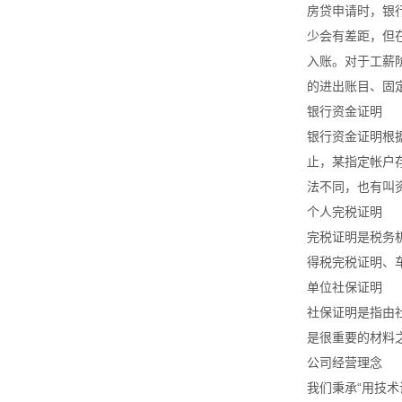
房贷申请时，银
少会有差距，但
入账。对于工薪
的进出账目、固
银行资金证明
银行资金证明根据
止，某指定帐户
法不同，也有叫
个人完税证明
完税证明是税务
得税完税证明、
单位社保证明
社保证明是指由
是很重要的材料
公司经营理念
我们秉承“用技