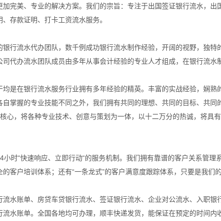
更加完美、专业的解决方案。我们的宗旨：专注于出国签证银行流水，出
明、存款证明、打卡工资流水服务。
的银行流水代办团队，数千例成功银行流水制作经验，开阔的视野，独特
公司代办流水团队成员由多年从事会计经验的专业人才组成，在银行流水
干均是在银行流水服务行业拥有多年经验的精英。丰富的实战经验，娴熟
各自掌握的专业技能不同之外，我们拥有共同的理想、共同的目标、共同
为核心，将各种专业技术、创意与策划为一体，以十二万分的热诚，将具
24小时“快速响应、立即行动“的服务机制。我们拥有靠谱的客户关系管理
全的客户培训体系；还有“一条龙式”的客户满意度跟踪体系，只要是我们
行流水账单、房贷车贷银行流水、签证银行流水、企业对公流水、入职银
行流水账单。全国各地均可办理，顺丰快递发货，能保证在预定的时间内