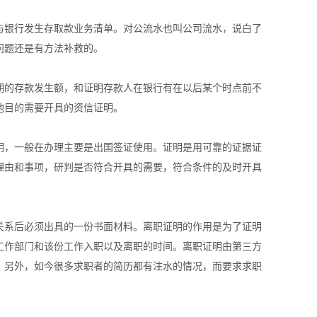
与银行发生存取款业务清单。对公流水也叫公司流水，说白了
问题还是有方法补救的。
期的存款发生额，和证明存款人在银行有在以后某个时点前不
他目的需要开具的资信证明。
明，一般在办理主要是出国签证使用。证明是用可靠的证据证
理由和事项，研判是否符合开具的需要，符合条件的及时开具
关系后必须出具的一份书面材料。离职证明的作用是为了证明
工作部门和该份工作入职以及离职的时间。离职证明由第三方
。另外，如今很多求职者的简历都有注水的情况，而要求求职