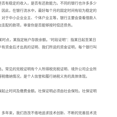
是否有稳定的收入，是否有还款能力。不同的银行也许多多少
。因此，在银行流水中，最好每个月的固定时间有较为稳定的
。对于中小企业业主、个体户业主等，银行主要会查看借款人
由支配的款项，审查你是否能够按时偿还债务。
日某时点，某指定帐户存款余额。“时段证明”：指某日起至某日
户有资金后才出具的证明、我们所说的资金证明，每个银行叫
务。常见的完税证明有个人所得税完税证明、境外公司企业所
得税缴纳情况，是个人信誉和履行纳税义务的具体体现。
保起止时间及缴费金额。社保证明必须由社会保险。社保证明
案。多年来，我们孜孜不倦地追求技术创新、不断的完善技术流