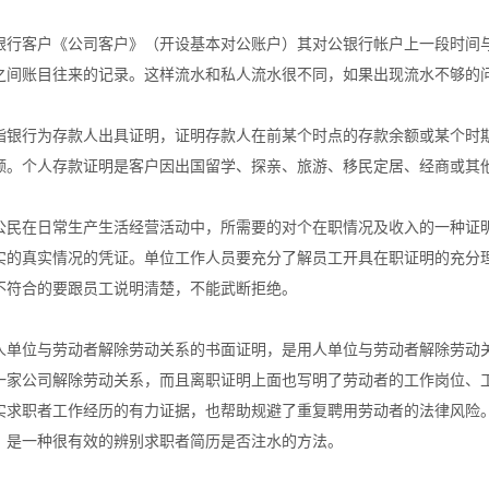
银行客户《公司客户》（开设基本对公账户）其对公银行帐户上一段时间
之间账目往来的记录。这样流水和私人流水很不同，如果出现流水不够的
指银行为存款人出具证明，证明存款人在前某个时点的存款余额或某个时
额。个人存款证明是客户因出国留学、探亲、旅游、移民定居、经商或其
公民在日常生产生活经营活动中，所需要的对个在职情况及收入的一种证
实的真实情况的凭证。单位工作人员要充分了解员工开具在职证明的充分
不符合的要跟员工说明清楚，不能武断拒绝。
人单位与劳动者解除劳动关系的书面证明，是用人单位与劳动者解除劳动
一家公司解除劳动关系，而且离职证明上面也写明了劳动者的工作岗位、
实求职者工作经历的有力证据，也帮助规避了重复聘用劳动者的法律风险
，是一种很有效的辨别求职者简历是否注水的方法。