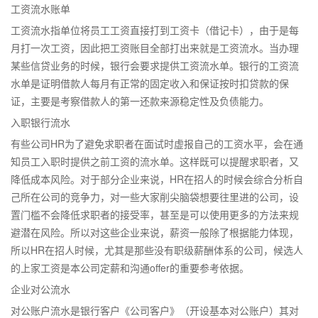
工资流水账单
工资流水指单位将员工工资直接打到工资卡（借记卡），由于是每
月打一次工资，因此把工资账目全部打出来就是工资流水。当办理
某些信贷业务的时候，银行会要求提供工资流水单。银行的工资流
水单是证明借款人每月有正常的固定收入和保证按时扣贷款的保
证，主要是考察借款人的第一还款来源稳定性及负债能力。
入职银行流水
有些公司HR为了避免求职者在面试时虚报自己的工资水平，会在通
知员工入职时提供之前工资的流水单。这样既可以提醒求职者，又
降低成本风险。对于部分企业来说，HR在招人的时候会综合分析自
己所在公司的竞争力，对一些大家削尖脑袋想要往里进的公司，设
置门槛不会降低求职者的接受率，甚至是可以使用更多的方法来规
避潜在风险。所以对这些企业来说，薪资一般除了根据能力体现，
所以HR在招人时候，尤其是那些没有职级薪酬体系的公司，候选人
的上家工资是本公司定薪和沟通offer的重要参考依据。
企业对公流水
对公账户流水是银行客户《公司客户》（开设基本对公账户）其对