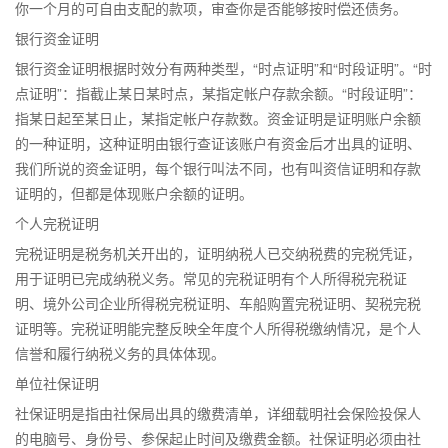
你一个月的可自由支配的款项，审查你是否能够按时偿还债务。
银行资金证明
银行资金证明根据时效分有两种类型，“时点证明”和“时段证明”。“时
点证明”：指截止某日某时点，某指定帐户存款余额。“时段证明”：
指某日起至某日止，某指定帐户存款数。资金证明是证明账户余额
的一种证明，这种证明由银行查证该账户有资金后才出具的证明、
我们所说的资金证明，每个银行叫法不同，也有叫资信证明和存款
证明的，但都是体现账户余额的证明。
个人完税证明
完税证明是税务机关开出的，证明纳税人已交纳税费的完税凭证，
用于证明已完成纳税义务。常见的完税证明有个人所得税完税证
明、境外公司企业所得税完税证明、车船购置完税证明、契税完税
证明等。完税证明能完整反映全年度个人所得税缴纳情况，是个人
信誉和履行纳税义务的具体体现。
单位社保证明
社保证明是指由社保局出具的缴费清单，详细载明社会保险投保人
的电脑号、身份号、参保起止时间及缴费金额。社保证明必须由社