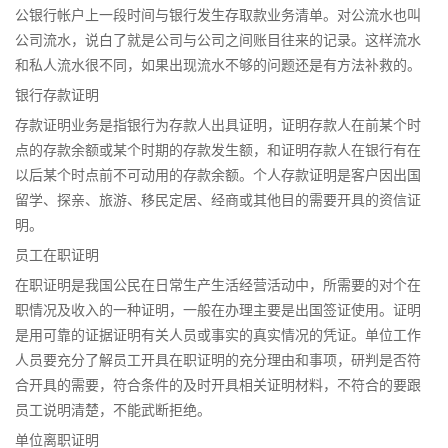
公银行帐户上一段时间与银行发生存取款业务清单。对公流水也叫
公司流水，说白了就是公司与公司之间账目往来的记录。这样流水
和私人流水很不同，如果出现流水不够的问题还是有方法补救的。
银行存款证明
存款证明业务是指银行为存款人出具证明，证明存款人在前某个时
点的存款余额或某个时期的存款发生额，和证明存款人在银行有在
以后某个时点前不可动用的存款余额。个人存款证明是客户因出国
留学、探亲、旅游、移民定居、经商或其他目的需要开具的资信证
明。
员工在职证明
在职证明是我国公民在日常生产生活经营活动中，所需要的对个在
职情况及收入的一种证明，一般在办理主要是出国签证使用。证明
是用可靠的证据证明有关人员或事实的真实情况的凭证。单位工作
人员要充分了解员工开具在职证明的充分理由和事项，研判是否符
合开具的需要，符合条件的及时开具相关证明材料，不符合的要跟
员工说明清楚，不能武断拒绝。
单位离职证明