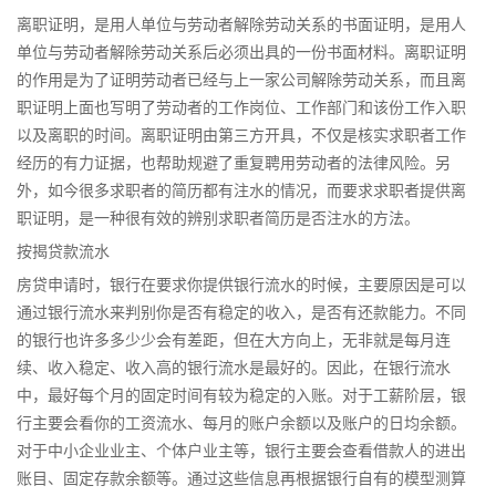
离职证明，是用人单位与劳动者解除劳动关系的书面证明，是用人
单位与劳动者解除劳动关系后必须出具的一份书面材料。离职证明
的作用是为了证明劳动者已经与上一家公司解除劳动关系，而且离
职证明上面也写明了劳动者的工作岗位、工作部门和该份工作入职
以及离职的时间。离职证明由第三方开具，不仅是核实求职者工作
经历的有力证据，也帮助规避了重复聘用劳动者的法律风险。另
外，如今很多求职者的简历都有注水的情况，而要求求职者提供离
职证明，是一种很有效的辨别求职者简历是否注水的方法。
按揭贷款流水
房贷申请时，银行在要求你提供银行流水的时候，主要原因是可以
通过银行流水来判别你是否有稳定的收入，是否有还款能力。不同
的银行也许多多少少会有差距，但在大方向上，无非就是每月连
续、收入稳定、收入高的银行流水是最好的。因此，在银行流水
中，最好每个月的固定时间有较为稳定的入账。对于工薪阶层，银
行主要会看你的工资流水、每月的账户余额以及账户的日均余额。
对于中小企业业主、个体户业主等，银行主要会查看借款人的进出
账目、固定存款余额等。通过这些信息再根据银行自有的模型测算