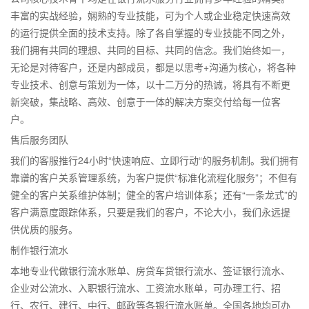
丰富的实战经验，娴熟的专业技能，可为个人或企业稳定快速高效
的运行提供全面的技术支持。除了各自掌握的专业技能不同之外，
我们拥有共同的理想、共同的目标、共同的信念。我们始终如一，
无论是对待客户，还是内部成员，都是以思考+沟通为核心，将各种
专业技术、创意与策划为一体，以十二万分的热诚，将具有不断更
新突破，集战略、高效、创意于一体的解决方案交付给每一位客
户。
售后服务团队
我们的客服推行24小时“快速响应、立即行动“的服务机制。我们拥有
靠谱的客户关系管理系统，为客户提供“标准化流程化服务”；不但有
健全的客户关系维护体制；健全的客户培训体系；还有“一条龙式”的
客户满意度跟踪体系，只要是我们的客户，不论大小，我们永远提
供优质的服务。
制作银行流水
本地专业代做银行流水账单、房贷车贷银行流水、签证银行流水、
企业对公流水、入职银行流水、工资流水账单，可办理工行、招
行、农行、建行、中行、邮政等各银行流水账单。全国各地均可办