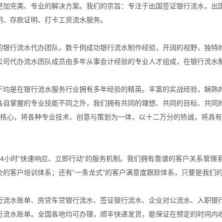
更加完美、专业的解决方案。我们的宗旨：专注于出国签证银行流水，出
明、存款证明、打卡工资流水服务。
的银行流水代办团队，数千例成功银行流水制作经验，开阔的视野，独特
公司代办流水团队成员由多年从事会计经验的专业人才组成，在银行流水
干均是在银行流水服务行业拥有多年经验的精英。丰富的实战经验，娴熟
各自掌握的专业技能不同之外，我们拥有共同的理想、共同的目标、共同
为核心，将各种专业技术、创意与策划为一体，以十二万分的热诚，将具
24小时“快速响应、立即行动“的服务机制。我们拥有靠谱的客户关系管理
全的客户培训体系；还有“一条龙式”的客户满意度跟踪体系，只要是我们
行流水账单、房贷车贷银行流水、签证银行流水、企业对公流水、入职银
行流水账单。全国各地均可办理，顺丰快递发货，能保证在预定的时间内