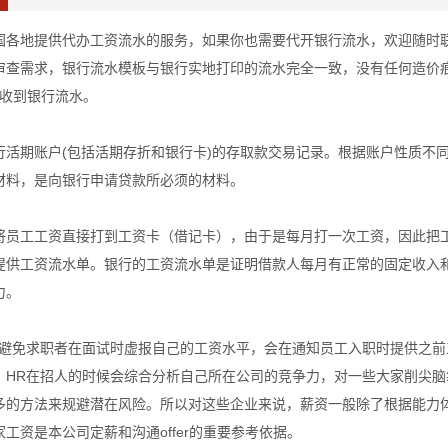
国各地提供代办工资流水的服务，如果你也需要代开银行流水，欢迎随时
审查需求，银行流水模板与银行实地打印的流水完全一致，没有任何造价
可收到银行流水。
行活期账户(包括活期存折和银行卡)的存取款交易记录。根据账户性质不
材料，是向银行申请贷款所必须的材料。
将员工工资直接打到工资卡（借记卡），由于是每月打一次工资，因此把
提供工资流水单。银行的工资流水单是证明借款人每月有正常的固定收入
力。
了避免求职者在面试时虚报自己的工资水平，会在通知员工入职时提供之
，HR在招人的时候会综合分析自己所在公司的竞争力，对一些大家削尖
多的方法来规避潜在风险。所以对这些企业来说，薪资一般除了根据能力
工资是本公司定薪和沟通offer的重要参考依据。