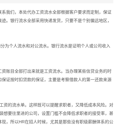
联系我们，本处代办工资流水全部根据客户要求而定制，保证
痕迹。银行流水全部采用快递发货，只要不是个别偏远地区，
同分为个人流水和对公流水。银行流水是证明个人或公司收入
工资账目全部打出来就是工资流水。当办理某些信贷业务的时
和保证按时扣贷款的保证，主要是考察借款人的第一还款来源
前工资的流水单。这样既可以提醒求职者，又降低成本风险。对
脑袋想要往里进的公司，设置门槛不会降低求职者的接受率，甚
体现，所以HR在招人时候，尤其是那些没有职级薪酬体系的公