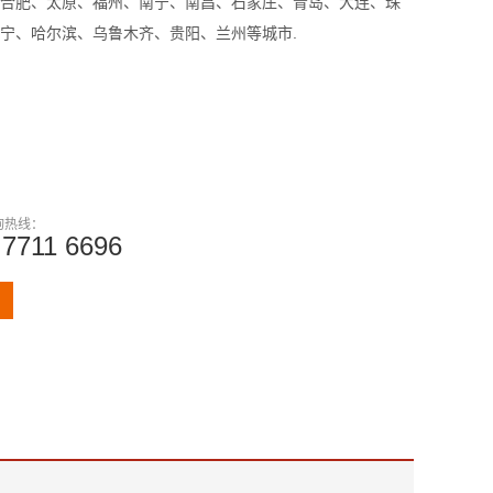
合肥、太原、福州、南宁、南昌、石家庄、青岛、大连、珠
宁、哈尔滨、乌鲁木齐、贵阳、兰州等城市.
询热线：
 7711 6696