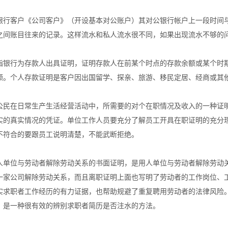
银行客户《公司客户》（开设基本对公账户）其对公银行帐户上一段时间
之间账目往来的记录。这样流水和私人流水很不同，如果出现流水不够的
指银行为存款人出具证明，证明存款人在前某个时点的存款余额或某个时
额。个人存款证明是客户因出国留学、探亲、旅游、移民定居、经商或其
公民在日常生产生活经营活动中，所需要的对个在职情况及收入的一种证
实的真实情况的凭证。单位工作人员要充分了解员工开具在职证明的充分
不符合的要跟员工说明清楚，不能武断拒绝。
人单位与劳动者解除劳动关系的书面证明，是用人单位与劳动者解除劳动
一家公司解除劳动关系，而且离职证明上面也写明了劳动者的工作岗位、
实求职者工作经历的有力证据，也帮助规避了重复聘用劳动者的法律风险
，是一种很有效的辨别求职者简历是否注水的方法。