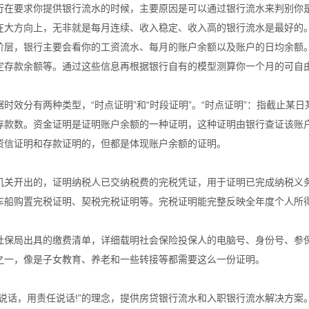
行在要求你提供银行流水的时候，主要原因是可以通过银行流水来判别你
在大方向上，无非就是每月连续、收入稳定、收入高的银行流水是最好的
阶层，银行主要会看你的工资流水、每月的账户余额以及账户的日均余额
定存款余额等。通过这些信息再根据银行自有的模型测算你一个月的可自
时效分有两种类型，“时点证明”和“时段证明”。“时点证明”：指截止某
存款数。资金证明是证明账户余额的一种证明，这种证明由银行查证该账
资信证明和存款证明的，但都是体现账户余额的证明。
机关开出的，证明纳税人已交纳税费的完税凭证，用于证明已完成纳税义
车船购置完税证明、契税完税证明等。完税证明能完整反映全年度个人所
社保局出具的缴费清单，详细载明社会保险投保人的电脑号、身份号、参
之一，像是子女教育、养老和一些转接等都需要这么一份证明。
术说话，用责任说话!”的理念，提供房贷银行流水和入职银行流水解决方