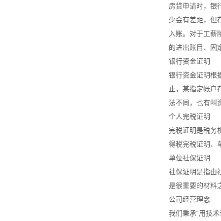
房贷申请时，银
少会有差距，但
入账。对于工薪
的进出账目、固
银行资金证明
银行资金证明根据
止，某指定帐户
法不同，也有叫
个人完税证明
完税证明是税务
得税完税证明、
单位社保证明
社保证明是指由
是很重要的材料
公司经营理念
我们秉承“用技