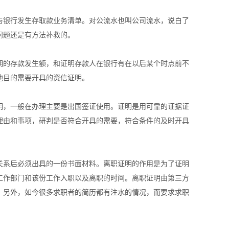
与银行发生存取款业务清单。对公流水也叫公司流水，说白了
问题还是有方法补救的。
期的存款发生额，和证明存款人在银行有在以后某个时点前不
他目的需要开具的资信证明。
明，一般在办理主要是出国签证使用。证明是用可靠的证据证
理由和事项，研判是否符合开具的需要，符合条件的及时开具
关系后必须出具的一份书面材料。离职证明的作用是为了证明
工作部门和该份工作入职以及离职的时间。离职证明由第三方
。另外，如今很多求职者的简历都有注水的情况，而要求求职