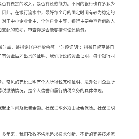
是否有稳定的收入，是否有还款能力。不同的银行也许多多少
。因此，在银行流水中，最好每个月的固定时间有较为稳定的
。对于中小企业业主、个体户业主等，银行主要会查看借款人
由支配的款项，审查你是否能够按时偿还债务。
日某时点，某指定帐户存款余额。“时段证明”：指某日起至某日
户有资金后才出具的证明、我们所说的资金证明，每个银行叫
务。常见的完税证明有个人所得税完税证明、境外公司企业所
得税缴纳情况，是个人信誉和履行纳税义务的具体体现。
保起止时间及缴费金额。社保证明必须由社会保险。社保证明
案。多年来，我们孜孜不倦地追求技术创新、不断的完善技术流