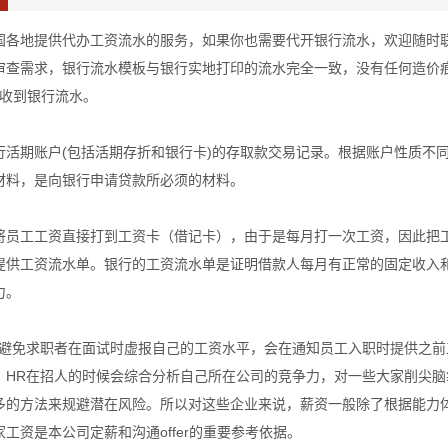
国各地提供代办工资流水的服务，如果你也需要代开银行流水，欢迎随时
审查需求，银行流水模板与银行实地打印的流水完全一致，没有任何造价
可收到银行流水。
行活期账户(包括活期存折和银行卡)的存取款交易记录。根据账户性质不
材料，是向银行申请贷款所必须的材料。
将员工工资直接打到工资卡（借记卡），由于是每月打一次工资，因此把
提供工资流水单。银行的工资流水单是证明借款人每月有正常的固定收入
力。
了避免求职者在面试时虚报自己的工资水平，会在通知员工入职时提供之
，HR在招人的时候会综合分析自己所在公司的竞争力，对一些大家削尖
多的方法来规避潜在风险。所以对这些企业来说，薪资一般除了根据能力
工资是本公司定薪和沟通offer的重要参考依据。