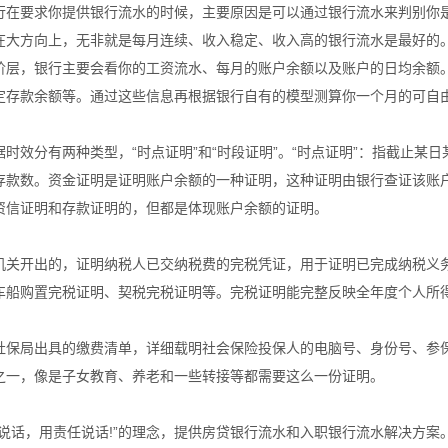
行在要求你提供银行流水的时候，主要原因是可以通过银行流水来判别你
在大方向上，无非就是每月连续、收入稳定、收入高的银行流水是最好的
阶层，银行主要会看你的工资流水、每月的账户余额以及账户的日均余额
定存款余额等。通过这些信息再根据银行自有的模型测算你一个月的可自
时效分有两种类型，“时点证明”和“时段证明”。“时点证明”：指截止某
存款数。资金证明是证明账户余额的一种证明，这种证明由银行查证该账
资信证明和存款证明的，但都是体现账户余额的证明。
机关开出的，证明纳税人已交纳税费的完税凭证，用于证明已完成纳税义
车船购置完税证明、契税完税证明等。完税证明能完整反映全年度个人所
社保局出具的缴费清单，详细载明社会保险投保人的电脑号、身份号、参
之一，像是子女教育、养老和一些转接等都需要这么一份证明。
术说话，用责任说话!”的理念，提供房贷银行流水和入职银行流水解决方