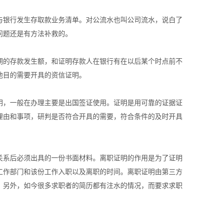
与银行发生存取款业务清单。对公流水也叫公司流水，说白了
问题还是有方法补救的。
期的存款发生额，和证明存款人在银行有在以后某个时点前不
他目的需要开具的资信证明。
明，一般在办理主要是出国签证使用。证明是用可靠的证据证
理由和事项，研判是否符合开具的需要，符合条件的及时开具
关系后必须出具的一份书面材料。离职证明的作用是为了证明
工作部门和该份工作入职以及离职的时间。离职证明由第三方
。另外，如今很多求职者的简历都有注水的情况，而要求求职