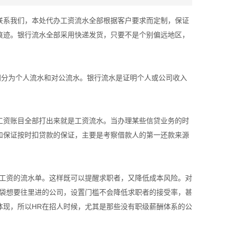
联系我们，本处代办工资流水全部根据客户要求而定制，保证
痕迹。银行流水全部采用快递发货，只要不是个别偏远地区，
同分为个人流水和对公流水。银行流水是证明个人或公司收入
工资账目全部打出来就是工资流水。当办理某些信贷业务的时
和保证按时扣贷款的保证，主要是考察借款人的第一还款来源
前工资的流水单。这样既可以提醒求职者，又降低成本风险。对
脑袋想要往里进的公司，设置门槛不会降低求职者的接受率，甚
体现，所以HR在招人时候，尤其是那些没有职级薪酬体系的公