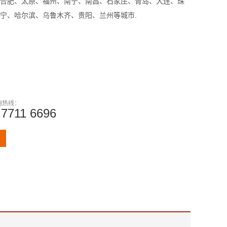
合肥、太原、福州、南宁、南昌、石家庄、青岛、大连、珠
宁、哈尔滨、乌鲁木齐、贵阳、兰州等城市.
询热线：
 7711 6696