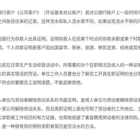
银行客户《公司客户》（开设基本对公账户）其对公银行帐户上一段时间
之间账目往来的记录。这样流水和私人流水很不同，如果出现流水不够的
指银行为存款人出具证明，证明存款人在前某个时点的存款余额或某个时
额。个人存款证明是客户因出国留学、探亲、旅游、移民定居、经商或其
公民在日常生产生活经营活动中，所需要的对个在职情况及收入的一种证
实的真实情况的凭证。单位工作人员要充分了解员工开具在职证明的充分
不符合的要跟员工说明清楚，不能武断拒绝。
人单位与劳动者解除劳动关系的书面证明，是用人单位与劳动者解除劳动
一家公司解除劳动关系，而且离职证明上面也写明了劳动者的工作岗位、
实求职者工作经历的有力证据，也帮助规避了重复聘用劳动者的法律风险
，是一种很有效的辨别求职者简历是否注水的方法。