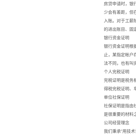
房贷申请时，银
少会有差距，但
入账。对于工薪
的进出账目、固
银行资金证明
银行资金证明根据
止，某指定帐户
法不同，也有叫
个人完税证明
完税证明是税务
得税完税证明、
单位社保证明
社保证明是指由
是很重要的材料
公司经营理念
我们秉承“用技