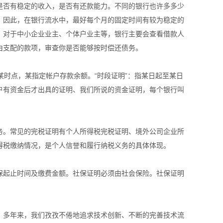
是否有稳定的收入，是否有还款能力。不同的银行也许多多少
。因此，在银行流水中，最好每个月的固定时间有较为稳定的
。对于中小企业业主、个体户业主等，银行主要会查看借款人
由支配的款项，审查你是否能够按时偿还债务。
日某时点，某指定帐户存款余额。“时段证明”：指某日起至某日
户有资金后才出具的证明、我们所说的资金证明，每个银行叫
务。常见的完税证明有个人所得税完税证明、境外公司企业所
得税缴纳情况，是个人信誉和履行纳税义务的具体体现。
保起止时间及缴费金额。社保证明必须由社会保险。社保证明
案。多年来，我们孜孜不倦地追求技术创新、不断的完善技术流