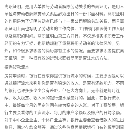
离职证明，是用人单位与劳动者解除劳动关系的书面证明，是用人
单位与劳动者解除劳动关系后必须出具的一份书面材料。离职证明
的作用是为了证明劳动者已经与上一家公司解除劳动关系，而且离
职证明上面也写明了劳动者的工作岗位、工作部门和该份工作入职
以及离职的时间。离职证明由第三方开具，不仅是核实求职者工作
经历的有力证据，也帮助规避了重复聘用劳动者的法律风险。另
外，如今很多求职者的简历都有注水的情况，而要求求职者提供离
职证明，是一种很有效的辨别求职者简历是否注水的方法。
按揭贷款流水
房贷申请时，银行在要求你提供银行流水的时候，主要原因是可以
通过银行流水来判别你是否有稳定的收入，是否有还款能力。不同
的银行也许多多少少会有差距，但在大方向上，无非就是每月连
续、收入稳定、收入高的银行流水是最好的。因此，在银行流水
中，最好每个月的固定时间有较为稳定的入账。对于工薪阶层，银
行主要会看你的工资流水、每月的账户余额以及账户的日均余额。
对于中小企业业主、个体户业主等，银行主要会查看借款人的进出
账目、固定存款余额等。通过这些信息再根据银行自有的模型测算