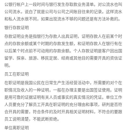
公银行帐户上一段时间与银行发生存取款业务清单。对公流水也叫
公司流水，说白了就是公司与公司之间账目往来的记录。这样流水
和私人流水很不同，如果出现流水不够的问题还是有方法补救的。
银行存款证明
存款证明业务是指银行为存款人出具证明，证明存款人在前某个时
点的存款余额或某个时期的存款发生额，和证明存款人在银行有在
以后某个时点前不可动用的存款余额。个人存款证明是客户因出国
留学、探亲、旅游、移民定居、经商或其他目的需要开具的资信证
明。
员工在职证明
在职证明是我国公民在日常生产生活经营活动中，所需要的对个在
职情况及收入的一种证明，一般在办理主要是出国签证使用。证明
是用可靠的证据证明有关人员或事实的真实情况的凭证。单位工作
人员要充分了解员工开具在职证明的充分理由和事项，研判是否符
合开具的需要，符合条件的及时开具相关证明材料，不符合的要跟
员工说明清楚，不能武断拒绝。
单位离职证明