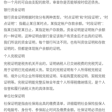
你一个月的可自由支配的款项，审查你是否能够按时偿还债务。
银行资金证明
银行资金证明根据时效分有两种类型，“时点证明”和“时段证明”。“时
点证明”：指截止某日某时点，某指定帐户存款余额。“时段证明”：
指某日起至某日止，某指定帐户存款数。资金证明是证明账户余额
的一种证明，这种证明由银行查证该账户有资金后才出具的证明、
我们所说的资金证明，每个银行叫法不同，也有叫资信证明和存款
证明的，但都是体现账户余额的证明。
个人完税证明
完税证明是税务机关开出的，证明纳税人已交纳税费的完税凭证，
用于证明已完成纳税义务。常见的完税证明有个人所得税完税证
明、境外公司企业所得税完税证明、车船购置完税证明、契税完税
证明等。完税证明能完整反映全年度个人所得税缴纳情况，是个人
信誉和履行纳税义务的具体体现。
单位社保证明
社保证明是指由社保局出具的缴费清单，详细载明社会保险投保人
的电脑号、身份号、参保起止时间及缴费金额。社保证明必须由社