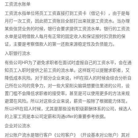
工资流水账单
工资流水指单位将员工工资直接打到工资卡（借记卡），由于是每
月打一次工资，因此把工资账目全部打出来就是工资流水。当办理
某些信贷业务的时候，银行会要求提供工资流水单。银行的工资流
水单是证明借款人每月有正常的固定收入和保证按时扣贷款的保
证，主要是考察借款人的第一还款来源稳定性及负债能力。
入职银行流水
有些公司HR为了避免求职者在面试时虚报自己的工资水平，会在通
知员工入职时提供之前工资的流水单。这样既可以提醒求职者，又
降低成本风险。对于部分企业来说，HR在招人的时候会综合分析自
己所在公司的竞争力，对一些大家削尖脑袋想要往里进的公司，设
置门槛不会降低求职者的接受率，甚至是可以使用更多的方法来规
避潜在风险。所以对这些企业来说，薪资一般除了根据能力体现，
所以HR在招人时候，尤其是那些没有职级薪酬体系的公司，候选人
的上家工资是本公司定薪和沟通offer的重要参考依据。
企业对公流水
对公账户流水是银行客户《公司客户》（开设基本对公账户）其对