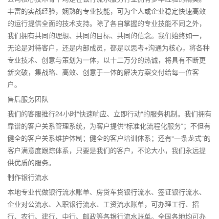
丰富的实战经验，娴熟的专业技能，可为个人或企业稳定快速高效
的运行提供全面的技术支持。除了各自掌握的专业技能不同之外，
我们拥有共同的理想、共同的目标、共同的信念。我们始终如一，
无论是对待客户，还是内部成员，都是以思考+沟通为核心，将各种
专业技术、创意与策划为一体，以十二万分的热诚，将具有不断更
新突破，集战略、高效、创意于一体的解决方案交付给每一位客
户。
售后服务团队
我们的客服推行24小时“快速响应、立即行动“的服务机制。我们拥有
靠谱的客户关系管理系统，为客户提供“标准化流程化服务”；不但有
健全的客户关系维护体制；健全的客户培训体系；还有“一条龙式”的
客户满意度跟踪体系，只要是我们的客户，不论大小，我们永远提
供优质的服务。
制作银行流水
本地专业代做银行流水账单、房贷车贷银行流水、签证银行流水、
企业对公流水、入职银行流水、工资流水账单，可办理工行、招
行、农行、建行、中行、邮政等各银行流水账单。全国各地均可办