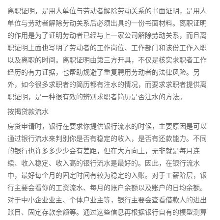
离职证明，是用人单位与劳动者解除劳动关系的书面证明，是用人
单位与劳动者解除劳动关系后必须出具的一份书面材料。离职证明
的作用是为了证明劳动者已经与上一家公司解除劳动关系，而且离
职证明上面也写明了劳动者的工作岗位、工作部门和该份工作入职
以及离职的时间。离职证明由第三方开具，不仅是核实求职者工作
经历的有力证据，也帮助规避了重复聘用劳动者的法律风险。另
外，如今很多求职者的简历都有注水的情况，而要求求职者提供离
职证明，是一种很有效的辨别求职者简历是否注水的方法。
按揭贷款流水
房贷申请时，银行在要求你提供银行流水的时候，主要原因是可以
通过银行流水来判别你是否有稳定的收入，是否有还款能力。不同
的银行也许多多少少会有差距，但在大方向上，无非就是每月连
续、收入稳定、收入高的银行流水是最好的。因此，在银行流水
中，最好每个月的固定时间有较为稳定的入账。对于工薪阶层，银
行主要会看你的工资流水、每月的账户余额以及账户的日均余额。
对于中小企业业主、个体户业主等，银行主要会查看借款人的进出
账目、固定存款余额等。通过这些信息再根据银行自有的模型测算