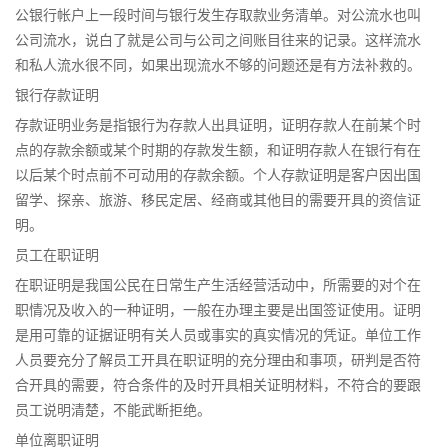
公银行帐户上一段时间与银行发生存取款业务清单。对公流水也叫
公司流水，说白了就是公司与公司之间账目往来的记录。这样流水
和私人流水很不同，如果出现流水不够的问题还是有方法补救的。
银行存款证明
存款证明业务是指银行为存款人出具证明，证明存款人在前某个时
点的存款余额或某个时期的存款发生额，和证明存款人在银行有在
以后某个时点前不可动用的存款余额。个人存款证明是客户因出国
留学、探亲、旅游、移民定居、经商或其他目的需要开具的资信证
明。
员工在职证明
在职证明是我国公民在日常生产生活经营活动中，所需要的对个在
职情况及收入的一种证明，一般在办理主要是出国签证使用。证明
是用可靠的证据证明有关人员或事实的真实情况的凭证。单位工作
人员要充分了解员工开具在职证明的充分理由和事项，研判是否符
合开具的需要，符合条件的及时开具相关证明材料，不符合的要跟
员工说明清楚，不能武断拒绝。
单位离职证明