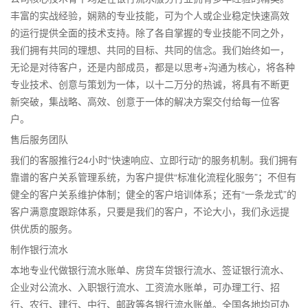
丰富的实战经验，娴熟的专业技能，可为个人或企业稳定快速高效
的运行提供全面的技术支持。除了各自掌握的专业技能不同之外，
我们拥有共同的理想、共同的目标、共同的信念。我们始终如一，
无论是对待客户，还是内部成员，都是以思考+沟通为核心，将各种
专业技术、创意与策划为一体，以十二万分的热诚，将具有不断更
新突破，集战略、高效、创意于一体的解决方案交付给每一位客
户。
售后服务团队
我们的客服推行24小时“快速响应、立即行动“的服务机制。我们拥有
靠谱的客户关系管理系统，为客户提供“标准化流程化服务”；不但有
健全的客户关系维护体制；健全的客户培训体系；还有“一条龙式”的
客户满意度跟踪体系，只要是我们的客户，不论大小，我们永远提
供优质的服务。
制作银行流水
本地专业代做银行流水账单、房贷车贷银行流水、签证银行流水、
企业对公流水、入职银行流水、工资流水账单，可办理工行、招
行、农行、建行、中行、邮政等各银行流水账单。全国各地均可办