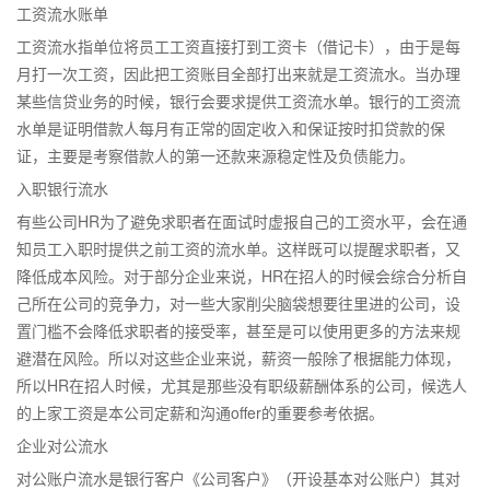
工资流水账单
工资流水指单位将员工工资直接打到工资卡（借记卡），由于是每
月打一次工资，因此把工资账目全部打出来就是工资流水。当办理
某些信贷业务的时候，银行会要求提供工资流水单。银行的工资流
水单是证明借款人每月有正常的固定收入和保证按时扣贷款的保
证，主要是考察借款人的第一还款来源稳定性及负债能力。
入职银行流水
有些公司HR为了避免求职者在面试时虚报自己的工资水平，会在通
知员工入职时提供之前工资的流水单。这样既可以提醒求职者，又
降低成本风险。对于部分企业来说，HR在招人的时候会综合分析自
己所在公司的竞争力，对一些大家削尖脑袋想要往里进的公司，设
置门槛不会降低求职者的接受率，甚至是可以使用更多的方法来规
避潜在风险。所以对这些企业来说，薪资一般除了根据能力体现，
所以HR在招人时候，尤其是那些没有职级薪酬体系的公司，候选人
的上家工资是本公司定薪和沟通offer的重要参考依据。
企业对公流水
对公账户流水是银行客户《公司客户》（开设基本对公账户）其对