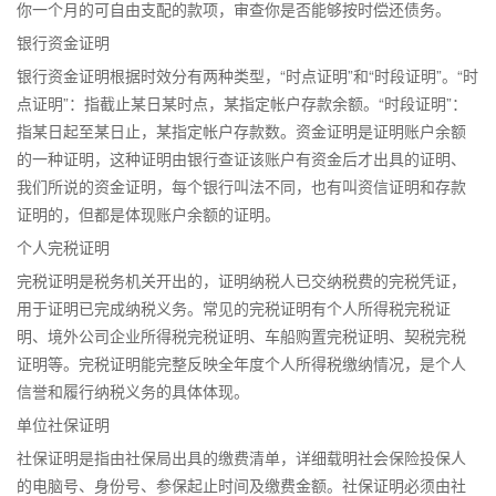
你一个月的可自由支配的款项，审查你是否能够按时偿还债务。
银行资金证明
银行资金证明根据时效分有两种类型，“时点证明”和“时段证明”。“时
点证明”：指截止某日某时点，某指定帐户存款余额。“时段证明”：
指某日起至某日止，某指定帐户存款数。资金证明是证明账户余额
的一种证明，这种证明由银行查证该账户有资金后才出具的证明、
我们所说的资金证明，每个银行叫法不同，也有叫资信证明和存款
证明的，但都是体现账户余额的证明。
个人完税证明
完税证明是税务机关开出的，证明纳税人已交纳税费的完税凭证，
用于证明已完成纳税义务。常见的完税证明有个人所得税完税证
明、境外公司企业所得税完税证明、车船购置完税证明、契税完税
证明等。完税证明能完整反映全年度个人所得税缴纳情况，是个人
信誉和履行纳税义务的具体体现。
单位社保证明
社保证明是指由社保局出具的缴费清单，详细载明社会保险投保人
的电脑号、身份号、参保起止时间及缴费金额。社保证明必须由社