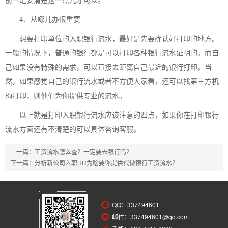
4、从哪儿办很重要
想要打印单位的入职银行流水，最好是先要确认好打印的地方。
一般的情况下，普通的银行都是可以打印各种银行流水证明的。而自
己如果没有特殊的需求，可以直接去距离自己最近的银行打印。当
然，如果感觉自己的银行流水或者不方便大家看，还可以找第三方机
构打印，则他们为你提供专业的流水。
以上就是打印入职银行流水应该注意的四点，如果你在打印银行
流水方面还有不清楚的可以具体咨询客服。
上一篇：
工资流水怎么查？一定要去银行吗？
下一篇：
分析新公司入职HR为啥要你提供代做银行工资流水？
QQ：
337494601
邮件：337494601@qq.com