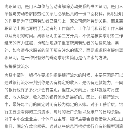
离职证明，是用人单位与劳动者解除劳动关系的书面证明，是用人
单位与劳动者解除劳动关系后必须出具的一份书面材料。离职证明
的作用是为了证明劳动者已经与上一家公司解除劳动关系，而且离
职证明上面也写明了劳动者的工作岗位、工作部门和该份工作入职
以及离职的时间。离职证明由第三方开具，不仅是核实求职者工作
经历的有力证据，也帮助规避了重复聘用劳动者的法律风险。另
外，如今很多求职者的简历都有注水的情况，而要求求职者提供离
职证明，是一种很有效的辨别求职者简历是否注水的方法。
按揭贷款流水
房贷申请时，银行在要求你提供银行流水的时候，主要原因是可以
通过银行流水来判别你是否有稳定的收入，是否有还款能力。不同
的银行也许多多少少会有差距，但在大方向上，无非就是每月连
续、收入稳定、收入高的银行流水是最好的。因此，在银行流水
中，最好每个月的固定时间有较为稳定的入账。对于工薪阶层，银
行主要会看你的工资流水、每月的账户余额以及账户的日均余额。
对于中小企业业主、个体户业主等，银行主要会查看借款人的进出
账目、固定存款余额等。通过这些信息再根据银行自有的模型测算