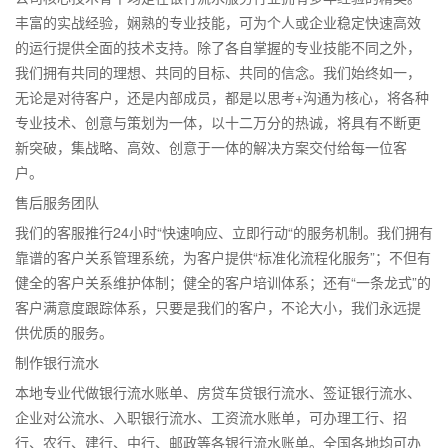
丰富的实战经验，娴熟的专业技能，可为个人或企业稳定快速高效
的运行提供全面的技术支持。除了各自掌握的专业技能不同之外，
我们拥有共同的理想、共同的目标、共同的信念。我们始终如一，
无论是对待客户，还是内部成员，都是以思考+沟通为核心，将各种
专业技术、创意与策划为一体，以十二万分的热诚，将具有不断更
新突破，集战略、高效、创意于一体的解决方案交付给每一位客
户。
售后服务团队
我们的客服推行24小时“快速响应、立即行动“的服务机制。我们拥有
靠谱的客户关系管理系统，为客户提供“标准化流程化服务”；不但有
健全的客户关系维护体制；健全的客户培训体系；还有“一条龙式”的
客户满意度跟踪体系，只要是我们的客户，不论大小，我们永远提
供优质的服务。
制作银行流水
本地专业代做银行流水账单、房贷车贷银行流水、签证银行流水、
企业对公流水、入职银行流水、工资流水账单，可办理工行、招
行、农行、建行、中行、邮政等各银行流水账单。全国各地均可办