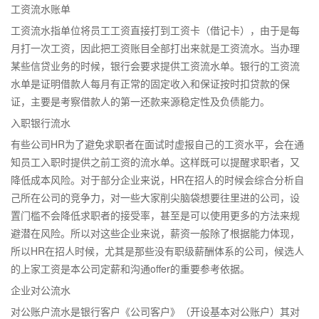
工资流水账单
工资流水指单位将员工工资直接打到工资卡（借记卡），由于是每
月打一次工资，因此把工资账目全部打出来就是工资流水。当办理
某些信贷业务的时候，银行会要求提供工资流水单。银行的工资流
水单是证明借款人每月有正常的固定收入和保证按时扣贷款的保
证，主要是考察借款人的第一还款来源稳定性及负债能力。
入职银行流水
有些公司HR为了避免求职者在面试时虚报自己的工资水平，会在通
知员工入职时提供之前工资的流水单。这样既可以提醒求职者，又
降低成本风险。对于部分企业来说，HR在招人的时候会综合分析自
己所在公司的竞争力，对一些大家削尖脑袋想要往里进的公司，设
置门槛不会降低求职者的接受率，甚至是可以使用更多的方法来规
避潜在风险。所以对这些企业来说，薪资一般除了根据能力体现，
所以HR在招人时候，尤其是那些没有职级薪酬体系的公司，候选人
的上家工资是本公司定薪和沟通offer的重要参考依据。
企业对公流水
对公账户流水是银行客户《公司客户》（开设基本对公账户）其对