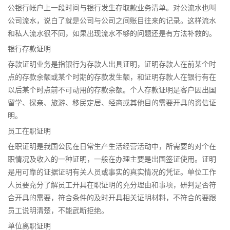
公银行帐户上一段时间与银行发生存取款业务清单。对公流水也叫
公司流水，说白了就是公司与公司之间账目往来的记录。这样流水
和私人流水很不同，如果出现流水不够的问题还是有方法补救的。
银行存款证明
存款证明业务是指银行为存款人出具证明，证明存款人在前某个时
点的存款余额或某个时期的存款发生额，和证明存款人在银行有在
以后某个时点前不可动用的存款余额。个人存款证明是客户因出国
留学、探亲、旅游、移民定居、经商或其他目的需要开具的资信证
明。
员工在职证明
在职证明是我国公民在日常生产生活经营活动中，所需要的对个在
职情况及收入的一种证明，一般在办理主要是出国签证使用。证明
是用可靠的证据证明有关人员或事实的真实情况的凭证。单位工作
人员要充分了解员工开具在职证明的充分理由和事项，研判是否符
合开具的需要，符合条件的及时开具相关证明材料，不符合的要跟
员工说明清楚，不能武断拒绝。
单位离职证明