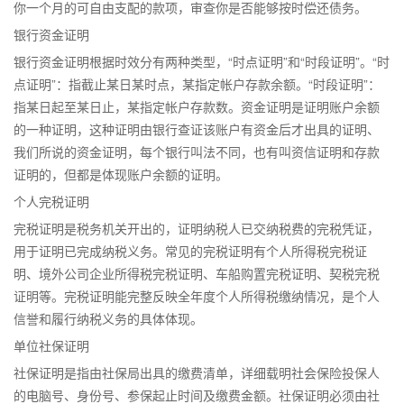
你一个月的可自由支配的款项，审查你是否能够按时偿还债务。
银行资金证明
银行资金证明根据时效分有两种类型，“时点证明”和“时段证明”。“时
点证明”：指截止某日某时点，某指定帐户存款余额。“时段证明”：
指某日起至某日止，某指定帐户存款数。资金证明是证明账户余额
的一种证明，这种证明由银行查证该账户有资金后才出具的证明、
我们所说的资金证明，每个银行叫法不同，也有叫资信证明和存款
证明的，但都是体现账户余额的证明。
个人完税证明
完税证明是税务机关开出的，证明纳税人已交纳税费的完税凭证，
用于证明已完成纳税义务。常见的完税证明有个人所得税完税证
明、境外公司企业所得税完税证明、车船购置完税证明、契税完税
证明等。完税证明能完整反映全年度个人所得税缴纳情况，是个人
信誉和履行纳税义务的具体体现。
单位社保证明
社保证明是指由社保局出具的缴费清单，详细载明社会保险投保人
的电脑号、身份号、参保起止时间及缴费金额。社保证明必须由社