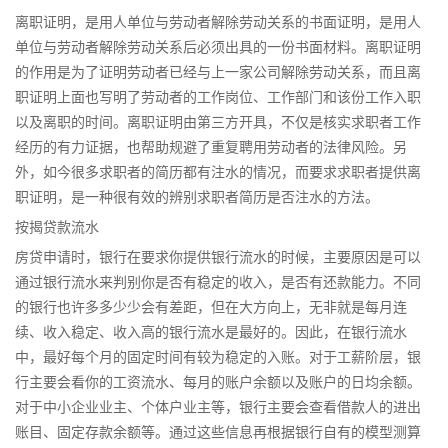
离职证明，是用人单位与劳动者解除劳动关系的书面证明，是用人
单位与劳动者解除劳动关系后必须出具的一份书面材料。离职证明
的作用是为了证明劳动者已经与上一家公司解除劳动关系，而且离
职证明上面也写明了劳动者的工作岗位、工作部门和该份工作入职
以及离职的时间。离职证明由第三方开具，不仅是核实求职者工作
经历的有力证据，也帮助规避了重复聘用劳动者的法律风险。另
外，如今很多求职者的简历都有注水的情况，而要求求职者提供离
职证明，是一种很有效的辨别求职者简历是否注水的方法。
按揭贷款流水
房贷申请时，银行在要求你提供银行流水的时候，主要原因是可以
通过银行流水来判别你是否有稳定的收入，是否有还款能力。不同
的银行也许多多少少会有差距，但在大方向上，无非就是每月连
续、收入稳定、收入高的银行流水是最好的。因此，在银行流水
中，最好每个月的固定时间有较为稳定的入账。对于工薪阶层，银
行主要会看你的工资流水、每月的账户余额以及账户的日均余额。
对于中小企业业主、个体户业主等，银行主要会查看借款人的进出
账目、固定存款余额等。通过这些信息再根据银行自有的模型测算