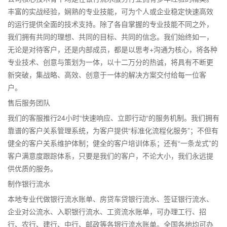
丰富的实战经验，娴熟的专业技能，可为个人或企业稳定快速高效
的运行提供全面的技术支持。除了各自掌握的专业技能不同之外，
我们拥有共同的理想、共同的目标、共同的信念。我们始终如一，
无论是对待客户，还是内部成员，都是以思考+沟通为核心，将各种
专业技术、创意与策划为一体，以十二万分的热诚，将具有不断更
新突破，集战略、高效、创意于一体的解决方案交付给每一位客
户。
售后服务团队
我们的客服推行24小时“快速响应、立即行动“的服务机制。我们拥有
靠谱的客户关系管理系统，为客户提供“标准化流程化服务”；不但有
健全的客户关系维护体制；健全的客户培训体系；还有“一条龙式”的
客户满意度跟踪体系，只要是我们的客户，不论大小，我们永远提
供优质的服务。
制作银行流水
本地专业代做银行流水账单、房贷车贷银行流水、签证银行流水、
企业对公流水、入职银行流水、工资流水账单，可办理工行、招
行、农行、建行、中行、邮政等各银行流水账单。全国各地均可办