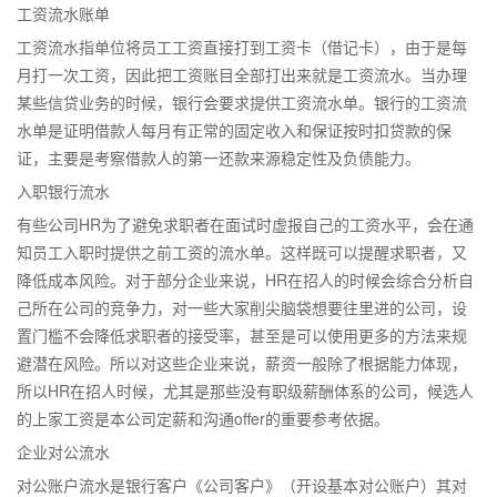
工资流水账单
工资流水指单位将员工工资直接打到工资卡（借记卡），由于是每
月打一次工资，因此把工资账目全部打出来就是工资流水。当办理
某些信贷业务的时候，银行会要求提供工资流水单。银行的工资流
水单是证明借款人每月有正常的固定收入和保证按时扣贷款的保
证，主要是考察借款人的第一还款来源稳定性及负债能力。
入职银行流水
有些公司HR为了避免求职者在面试时虚报自己的工资水平，会在通
知员工入职时提供之前工资的流水单。这样既可以提醒求职者，又
降低成本风险。对于部分企业来说，HR在招人的时候会综合分析自
己所在公司的竞争力，对一些大家削尖脑袋想要往里进的公司，设
置门槛不会降低求职者的接受率，甚至是可以使用更多的方法来规
避潜在风险。所以对这些企业来说，薪资一般除了根据能力体现，
所以HR在招人时候，尤其是那些没有职级薪酬体系的公司，候选人
的上家工资是本公司定薪和沟通offer的重要参考依据。
企业对公流水
对公账户流水是银行客户《公司客户》（开设基本对公账户）其对