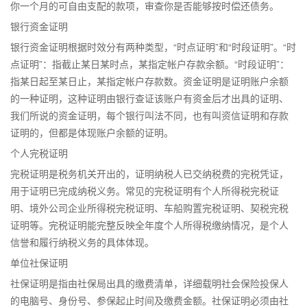
你一个月的可自由支配的款项，审查你是否能够按时偿还债务。
银行资金证明
银行资金证明根据时效分有两种类型，“时点证明”和“时段证明”。“时
点证明”：指截止某日某时点，某指定帐户存款余额。“时段证明”：
指某日起至某日止，某指定帐户存款数。资金证明是证明账户余额
的一种证明，这种证明由银行查证该账户有资金后才出具的证明、
我们所说的资金证明，每个银行叫法不同，也有叫资信证明和存款
证明的，但都是体现账户余额的证明。
个人完税证明
完税证明是税务机关开出的，证明纳税人已交纳税费的完税凭证，
用于证明已完成纳税义务。常见的完税证明有个人所得税完税证
明、境外公司企业所得税完税证明、车船购置完税证明、契税完税
证明等。完税证明能完整反映全年度个人所得税缴纳情况，是个人
信誉和履行纳税义务的具体体现。
单位社保证明
社保证明是指由社保局出具的缴费清单，详细载明社会保险投保人
的电脑号、身份号、参保起止时间及缴费金额。社保证明必须由社