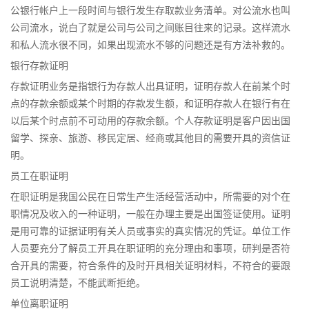
公银行帐户上一段时间与银行发生存取款业务清单。对公流水也叫
公司流水，说白了就是公司与公司之间账目往来的记录。这样流水
和私人流水很不同，如果出现流水不够的问题还是有方法补救的。
银行存款证明
存款证明业务是指银行为存款人出具证明，证明存款人在前某个时
点的存款余额或某个时期的存款发生额，和证明存款人在银行有在
以后某个时点前不可动用的存款余额。个人存款证明是客户因出国
留学、探亲、旅游、移民定居、经商或其他目的需要开具的资信证
明。
员工在职证明
在职证明是我国公民在日常生产生活经营活动中，所需要的对个在
职情况及收入的一种证明，一般在办理主要是出国签证使用。证明
是用可靠的证据证明有关人员或事实的真实情况的凭证。单位工作
人员要充分了解员工开具在职证明的充分理由和事项，研判是否符
合开具的需要，符合条件的及时开具相关证明材料，不符合的要跟
员工说明清楚，不能武断拒绝。
单位离职证明