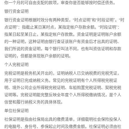
你一个月的可自由支配的款项，审查你是否能够按时偿还债务。
银行资金证明
银行资金证明根据时效分有两种类型，“时点证明”和“时段证明”。“时
点证明”：指截止某日某时点，某指定帐户存款余额。“时段证明”：
指某日起至某日止，某指定帐户存款数。资金证明是证明账户余额
的一种证明，这种证明由银行查证该账户有资金后才出具的证明、
我们所说的资金证明，每个银行叫法不同，也有叫资信证明和存款
证明的，但都是体现账户余额的证明。
个人完税证明
完税证明是税务机关开出的，证明纳税人已交纳税费的完税凭证，
用于证明已完成纳税义务。常见的完税证明有个人所得税完税证
明、境外公司企业所得税完税证明、车船购置完税证明、契税完税
证明等。完税证明能完整反映全年度个人所得税缴纳情况，是个人
信誉和履行纳税义务的具体体现。
单位社保证明
社保证明是指由社保局出具的缴费清单，详细载明社会保险投保人
的电脑号、身份号、参保起止时间及缴费金额。社保证明必须由社