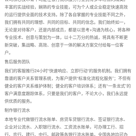
丰富的实战经验，娴熟的专业技能，可为个人或企业稳定快速高效
的运行提供全面的技术支持。除了各自掌握的专业技能不同之外，
我们拥有共同的理想、共同的目标、共同的信念。我们始终如一，
无论是对待客户，还是内部成员，都是以思考+沟通为核心，将各种
专业技术、创意与策划为一体，以十二万分的热诚，将具有不断更
新突破，集战略、高效、创意于一体的解决方案交付给每一位客
户。
售后服务团队
我们的客服推行24小时“快速响应、立即行动“的服务机制。我们拥有
靠谱的客户关系管理系统，为客户提供“标准化流程化服务”；不但有
健全的客户关系维护体制；健全的客户培训体系；还有“一条龙式”的
客户满意度跟踪体系，只要是我们的客户，不论大小，我们永远提
供优质的服务。
制作银行流水
本地专业代做银行流水账单、房贷车贷银行流水、签证银行流水、
企业对公流水、入职银行流水、工资流水账单，可办理工行、招
行、农行、建行、中行、邮政等各银行流水账单。全国各地均可办