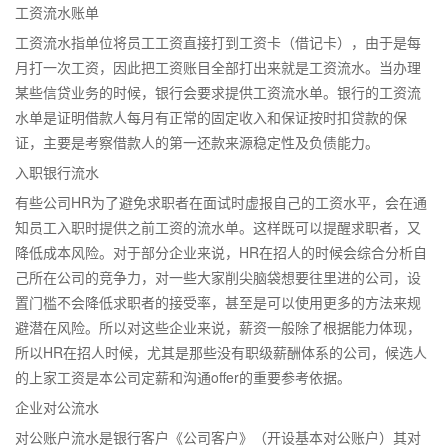
工资流水账单
工资流水指单位将员工工资直接打到工资卡（借记卡），由于是每
月打一次工资，因此把工资账目全部打出来就是工资流水。当办理
某些信贷业务的时候，银行会要求提供工资流水单。银行的工资流
水单是证明借款人每月有正常的固定收入和保证按时扣贷款的保
证，主要是考察借款人的第一还款来源稳定性及负债能力。
入职银行流水
有些公司HR为了避免求职者在面试时虚报自己的工资水平，会在通
知员工入职时提供之前工资的流水单。这样既可以提醒求职者，又
降低成本风险。对于部分企业来说，HR在招人的时候会综合分析自
己所在公司的竞争力，对一些大家削尖脑袋想要往里进的公司，设
置门槛不会降低求职者的接受率，甚至是可以使用更多的方法来规
避潜在风险。所以对这些企业来说，薪资一般除了根据能力体现，
所以HR在招人时候，尤其是那些没有职级薪酬体系的公司，候选人
的上家工资是本公司定薪和沟通offer的重要参考依据。
企业对公流水
对公账户流水是银行客户《公司客户》（开设基本对公账户）其对