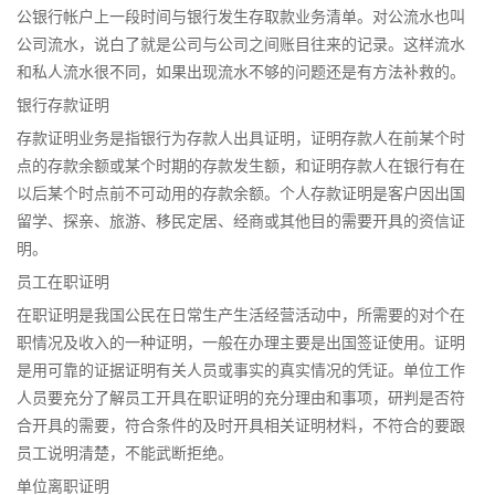
公银行帐户上一段时间与银行发生存取款业务清单。对公流水也叫
公司流水，说白了就是公司与公司之间账目往来的记录。这样流水
和私人流水很不同，如果出现流水不够的问题还是有方法补救的。
银行存款证明
存款证明业务是指银行为存款人出具证明，证明存款人在前某个时
点的存款余额或某个时期的存款发生额，和证明存款人在银行有在
以后某个时点前不可动用的存款余额。个人存款证明是客户因出国
留学、探亲、旅游、移民定居、经商或其他目的需要开具的资信证
明。
员工在职证明
在职证明是我国公民在日常生产生活经营活动中，所需要的对个在
职情况及收入的一种证明，一般在办理主要是出国签证使用。证明
是用可靠的证据证明有关人员或事实的真实情况的凭证。单位工作
人员要充分了解员工开具在职证明的充分理由和事项，研判是否符
合开具的需要，符合条件的及时开具相关证明材料，不符合的要跟
员工说明清楚，不能武断拒绝。
单位离职证明