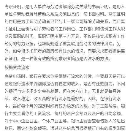
离职证明，是用人单位与劳动者解除劳动关系的书面证明，是用人
单位与劳动者解除劳动关系后必须出具的一份书面材料。离职证明
的作用是为了证明劳动者已经与上一家公司解除劳动关系，而且离
职证明上面也写明了劳动者的工作岗位、工作部门和该份工作入职
以及离职的时间。离职证明由第三方开具，不仅是核实求职者工作
经历的有力证据，也帮助规避了重复聘用劳动者的法律风险。另
外，如今很多求职者的简历都有注水的情况，而要求求职者提供离
职证明，是一种很有效的辨别求职者简历是否注水的方法。
按揭贷款流水
房贷申请时，银行在要求你提供银行流水的时候，主要原因是可以
通过银行流水来判别你是否有稳定的收入，是否有还款能力。不同
的银行也许多多少少会有差距，但在大方向上，无非就是每月连
续、收入稳定、收入高的银行流水是最好的。因此，在银行流水
中，最好每个月的固定时间有较为稳定的入账。对于工薪阶层，银
行主要会看你的工资流水、每月的账户余额以及账户的日均余额。
对于中小企业业主、个体户业主等，银行主要会查看借款人的进出
账目、固定存款余额等。通过这些信息再根据银行自有的模型测算