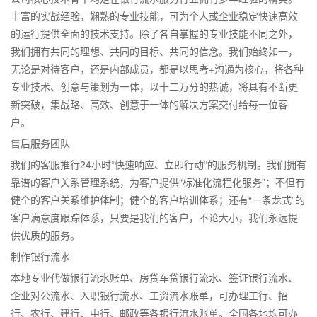
丰富的实战经验，娴熟的专业技能，可为个人或企业稳定快速高效
的运行提供全面的技术支持。除了各自掌握的专业技能不同之外，
我们拥有共同的理想、共同的目标、共同的信念。我们始终如一，
无论是对待客户，还是内部成员，都是以思考+沟通为核心，将各种
专业技术、创意与策划为一体，以十二万分的热诚，将具有不断更
新突破，集战略、高效、创意于一体的解决方案交付给每一位客
户。
售后服务团队
我们的客服推行24小时“快速响应、立即行动“的服务机制。我们拥有
靠谱的客户关系管理系统，为客户提供“标准化流程化服务”；不但有
健全的客户关系维护体制；健全的客户培训体系；还有“一条龙式”的
客户满意度跟踪体系，只要是我们的客户，不论大小，我们永远提
供优质的服务。
制作银行流水
本地专业代做银行流水账单、房贷车贷银行流水、签证银行流水、
企业对公流水、入职银行流水、工资流水账单，可办理工行、招
行、农行、建行、中行、邮政等各银行流水账单。全国各地均可办