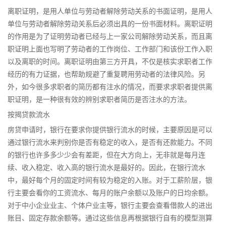
离职证明，是用人单位与劳动者解除劳动关系的书面证明，是用人
单位与劳动者解除劳动关系后必须出具的一份书面材料。离职证明
的作用是为了证明劳动者已经与上一家公司解除劳动关系，而且离
职证明上面也写明了劳动者的工作岗位、工作部门和该份工作入职
以及离职的时间。离职证明由第三方开具，不仅是核实求职者工作
经历的有力证据，也帮助规避了重复聘用劳动者的法律风险。另
外，如今很多求职者的简历都有注水的情况，而要求求职者提供离
职证明，是一种很有效的辨别求职者简历是否注水的方法。
按揭贷款流水
房贷申请时，银行在要求你提供银行流水的时候，主要原因是可以
通过银行流水来判别你是否有稳定的收入，是否有还款能力。不同
的银行也许多多少少会有差距，但在大方向上，无非就是每月连
续、收入稳定、收入高的银行流水是最好的。因此，在银行流水
中，最好每个月的固定时间有较为稳定的入账。对于工薪阶层，银
行主要会看你的工资流水、每月的账户余额以及账户的日均余额。
对于中小企业业主、个体户业主等，银行主要会查看借款人的进出
账目、固定存款余额等。通过这些信息再根据银行自有的模型测算