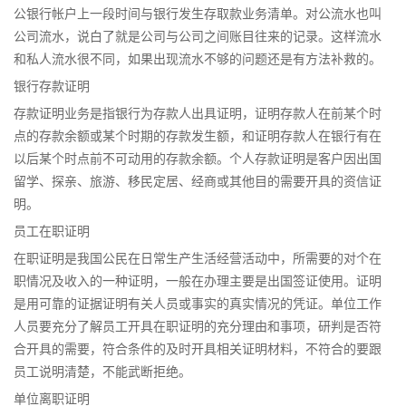
公银行帐户上一段时间与银行发生存取款业务清单。对公流水也叫
公司流水，说白了就是公司与公司之间账目往来的记录。这样流水
和私人流水很不同，如果出现流水不够的问题还是有方法补救的。
银行存款证明
存款证明业务是指银行为存款人出具证明，证明存款人在前某个时
点的存款余额或某个时期的存款发生额，和证明存款人在银行有在
以后某个时点前不可动用的存款余额。个人存款证明是客户因出国
留学、探亲、旅游、移民定居、经商或其他目的需要开具的资信证
明。
员工在职证明
在职证明是我国公民在日常生产生活经营活动中，所需要的对个在
职情况及收入的一种证明，一般在办理主要是出国签证使用。证明
是用可靠的证据证明有关人员或事实的真实情况的凭证。单位工作
人员要充分了解员工开具在职证明的充分理由和事项，研判是否符
合开具的需要，符合条件的及时开具相关证明材料，不符合的要跟
员工说明清楚，不能武断拒绝。
单位离职证明