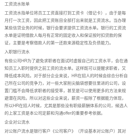
工资流水账单
工资流水指单位将员工工资直接打到工资卡（借记卡），由于是每
月打一次工资，因此把工资账目全部打出来就是工资流水。当办理
某些信贷业务的时候，银行会要求提供工资流水单。银行的工资流
水单是证明借款人每月有正常的固定收入和保证按时扣贷款的保
证，主要是考察借款人的第一还款来源稳定性及负债能力。
入职银行流水
有些公司HR为了避免求职者在面试时虚报自己的工资水平，会在通
知员工入职时提供之前工资的流水单。这样既可以提醒求职者，又
降低成本风险。对于部分企业来说，HR在招人的时候会综合分析自
己所在公司的竞争力，对一些大家削尖脑袋想要往里进的公司，设
置门槛不会降低求职者的接受率，甚至是可以使用更多的方法来规
避潜在风险。所以对这些企业来说，薪资一般除了根据能力体现，
所以HR在招人时候，尤其是那些没有职级薪酬体系的公司，候选人
的上家工资是本公司定薪和沟通offer的重要参考依据。
企业对公流水
对公账户流水是银行客户《公司客户》（开设基本对公账户）其对