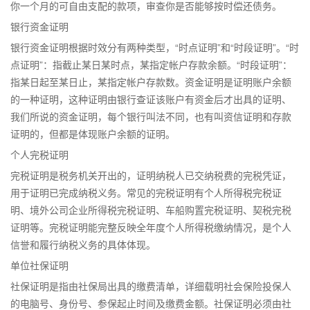
你一个月的可自由支配的款项，审查你是否能够按时偿还债务。
银行资金证明
银行资金证明根据时效分有两种类型，“时点证明”和“时段证明”。“时
点证明”：指截止某日某时点，某指定帐户存款余额。“时段证明”：
指某日起至某日止，某指定帐户存款数。资金证明是证明账户余额
的一种证明，这种证明由银行查证该账户有资金后才出具的证明、
我们所说的资金证明，每个银行叫法不同，也有叫资信证明和存款
证明的，但都是体现账户余额的证明。
个人完税证明
完税证明是税务机关开出的，证明纳税人已交纳税费的完税凭证，
用于证明已完成纳税义务。常见的完税证明有个人所得税完税证
明、境外公司企业所得税完税证明、车船购置完税证明、契税完税
证明等。完税证明能完整反映全年度个人所得税缴纳情况，是个人
信誉和履行纳税义务的具体体现。
单位社保证明
社保证明是指由社保局出具的缴费清单，详细载明社会保险投保人
的电脑号、身份号、参保起止时间及缴费金额。社保证明必须由社