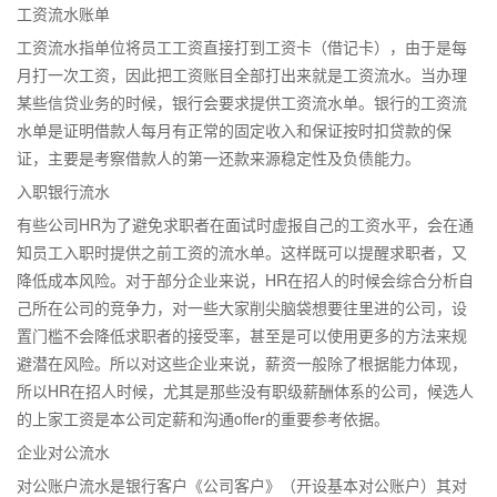
工资流水账单
工资流水指单位将员工工资直接打到工资卡（借记卡），由于是每
月打一次工资，因此把工资账目全部打出来就是工资流水。当办理
某些信贷业务的时候，银行会要求提供工资流水单。银行的工资流
水单是证明借款人每月有正常的固定收入和保证按时扣贷款的保
证，主要是考察借款人的第一还款来源稳定性及负债能力。
入职银行流水
有些公司HR为了避免求职者在面试时虚报自己的工资水平，会在通
知员工入职时提供之前工资的流水单。这样既可以提醒求职者，又
降低成本风险。对于部分企业来说，HR在招人的时候会综合分析自
己所在公司的竞争力，对一些大家削尖脑袋想要往里进的公司，设
置门槛不会降低求职者的接受率，甚至是可以使用更多的方法来规
避潜在风险。所以对这些企业来说，薪资一般除了根据能力体现，
所以HR在招人时候，尤其是那些没有职级薪酬体系的公司，候选人
的上家工资是本公司定薪和沟通offer的重要参考依据。
企业对公流水
对公账户流水是银行客户《公司客户》（开设基本对公账户）其对